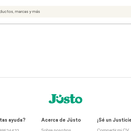
tas ayuda?
Acerca de Jüsto
¡Sé un Justici
Sobre nosotros
Compartir mi CV