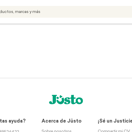
tas ayuda?
Acerca de Jüsto
¡Sé un Justici
Sobre nosotros
Compartir mi CV