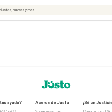
tas ayuda?
Acerca de Jüsto
¡Sé un Justici
Sobre nosotros
Compartir mi CV