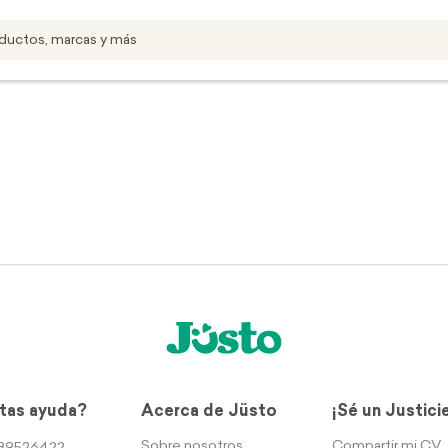
tas ayuda?
Acerca de Jüsto
¡Sé un Justici
Sobre nosotros
Compartir mi CV