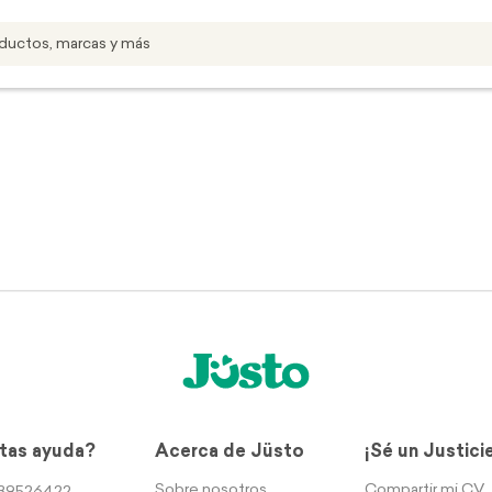
tas ayuda?
Acerca de Jüsto
¡Sé un Justici
Sobre nosotros
Compartir mi CV