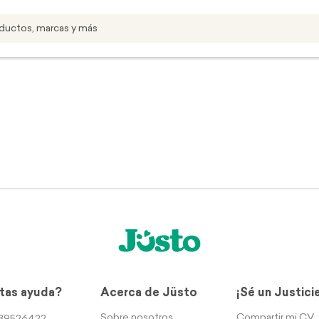
tas ayuda?
Acerca de Jüsto
¡Sé un Justici
Sobre nosotros
Compartir mi CV