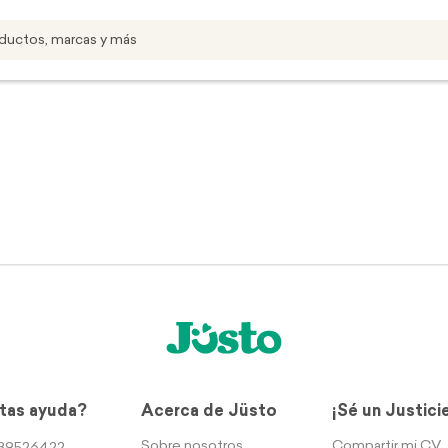
tas ayuda?
Acerca de Jüsto
¡Sé un Justici
Sobre nosotros
Compartir mi CV