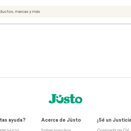
tas ayuda?
Acerca de Jüsto
¡Sé un Justici
Sobre nosotros
Compartir mi CV