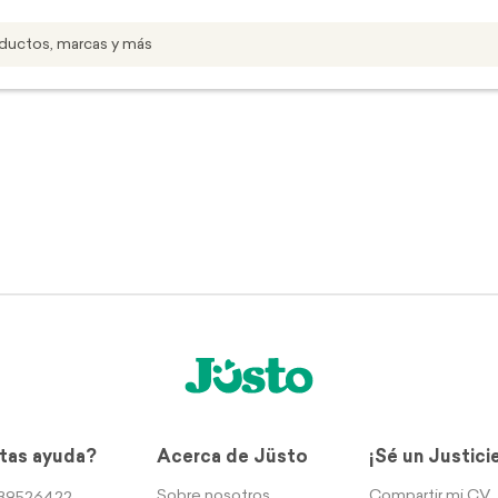
tas ayuda?
Acerca de Jüsto
¡Sé un Justici
Sobre nosotros
Compartir mi CV