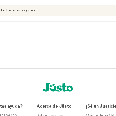
tas ayuda?
Acerca de Jüsto
¡Sé un Justici
Sobre nosotros
Compartir mi CV